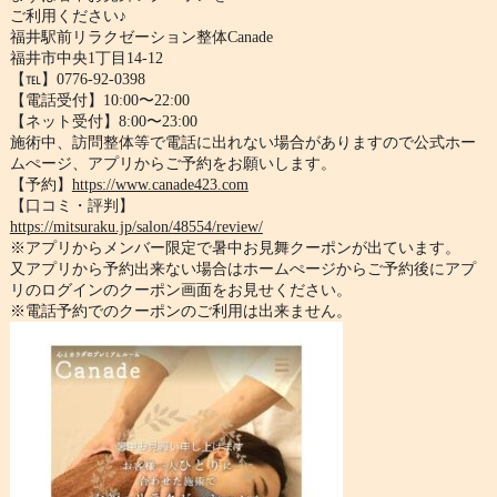
ご利用ください♪
福井駅前リラクゼーション整体Canade
福井市中央1丁目14-12
【℡】0776-92-0398
【電話受付】10:00〜22:00
【ネット受付】8:00〜23:00
施術中、
訪問整体等で電話に出れない場合がありますので公式ホー
ムぺージ
、アプリからご予約をお願いします。
【予約】
https://www.canade423.com
【口コミ・評判】
https://mitsuraku.jp/salon/
48554/review/
※アプリからメンバー限定で暑中お見舞クーポンが出ています。
又アプリから予約出来ない場合はホームぺージからご予約後にアプ
リのログインのクーポン画面をお見せください。
※電話予約でのクーポンのご利用は出来ません。