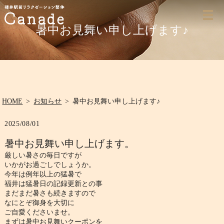
暑中お見舞い申し上げます♪
HOME
お知らせ
暑中お見舞い申し上げます♪
2025/08/01
暑中お見舞い申し上げます。
厳しい暑さの毎日ですが
いかがお過ごしでしょうか。
今年は例年以上の猛暑で
福井は猛暑日の記録更新との事
まだまだ暑さも続きますので
なにとぞ御身を大切に
ご自愛くださいませ。
まずは暑中お見舞いクーポンを