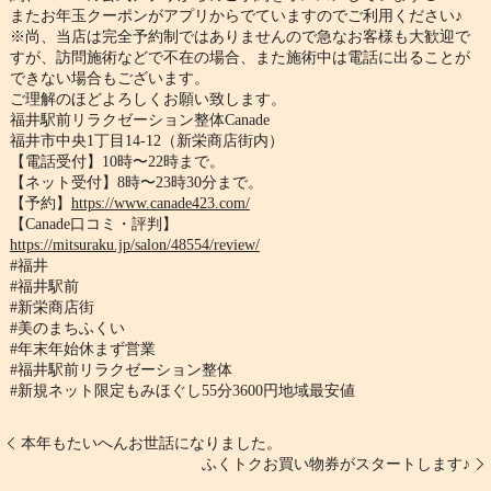
またお年玉クーポンがアプリからでていますのでご利用ください♪
※尚、
当店は完全予約制ではありませんので急なお客様も大歓迎で
すが、
訪問施術などで不在の場合、
また施術中は電話に出ることが
できない場合もございます。
ご理解のほどよろしくお願い致します。
福井駅前リラクゼーション整体Canade
福井市中央1丁目14-12（新栄商店街内）
【電話受付】10時〜22時まで。
【ネット受付】8時〜23時30分まで。
【予約】
https://www.canade423.com/
【Canade口コミ・評判】
https://mitsuraku.jp/salon/
48554/review/
#福井
#福井駅前
#新栄商店街
#美のまちふくい
#年末年始休まず営業
#福井駅前リラクゼーション整体
#新規ネット限定もみほぐし55分3600円地域最安値
本年もたいへんお世話になりました。
ふくトクお買い物券がスタートします♪